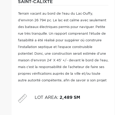
SAINT-CALIXTE
Terrain vacant au bord de l'eau du Lac-Duffy,
d'environ 26 794 pc. Le lac est calme avec seulement
des bateaux électriques permis pour naviguer. Petite
rue très tranquille. Un rapport comprenant l'étude de
faisabilité a été réalisé pour suggérer où construire
l'installation septique et l'espace construisible
potentiel. Donc, une construction serait estimée d'une
maison d'environ 24' X 45' +/- devant le bord de l'eau,
mais c'est la responsabilité de l'acheteur de faire ses
propres vérifications auprès de la ville et/ou toute
autre autorité compétente, afin de savoir si son projet
est possible. Près d'un parc avec plage et module de
jeux.
LOT AREA
:
2,489 SM