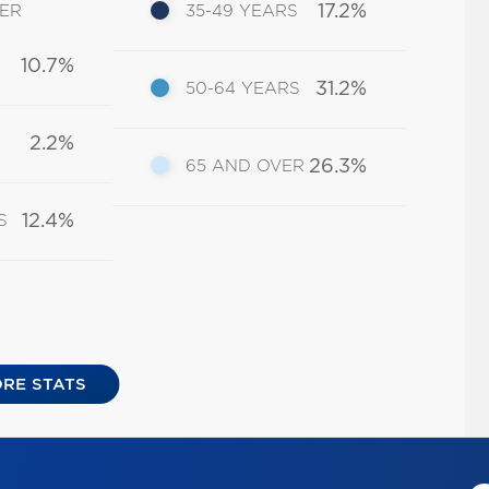
17.2%
DER
35-49 YEARS
10.7%
31.2%
50-64 YEARS
2.2%
26.3%
65 AND OVER
12.4%
S
RE STATS