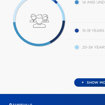
14 AND UN
15-19 YEARS
20-34 YEAR
+
SHOW MO