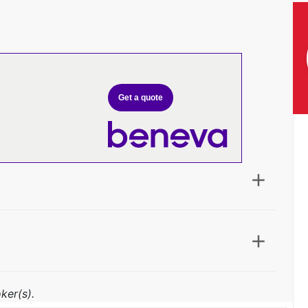
Get a quote
ker(s).