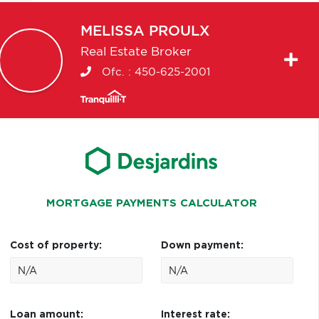
MELISSA
PROULX
Real Estate Broker
Ofc. :
450-625-2001
MORTGAGE PAYMENTS CALCULATOR
Cost of property:
Down payment:
Loan amount:
Interest rate: