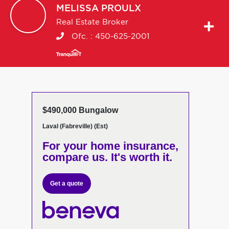
MELISSA
PROULX
Real Estate Broker
Ofc. :
450-625-2001
$490,000 Bungalow
Laval (Fabreville) (Est)
For your home insurance,
compare us. It's worth it.
Get a quote