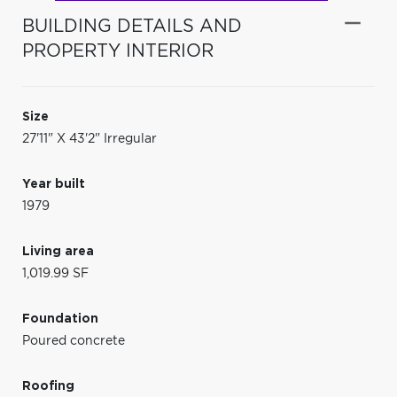
BUILDING DETAILS AND
PROPERTY INTERIOR
Size
27'11" X 43'2" Irregular
Year built
1979
Living area
1,019.99 SF
Foundation
Poured concrete
Roofing