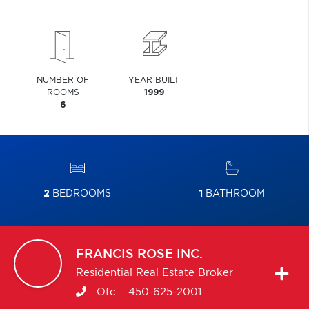
NUMBER OF
YEAR BUILT
ROOMS
1999
6
2
BEDROOMS
1
BATHROOM
FRANCIS
ROSE INC.
Residential Real Estate Broker
Ofc. :
450-625-2001