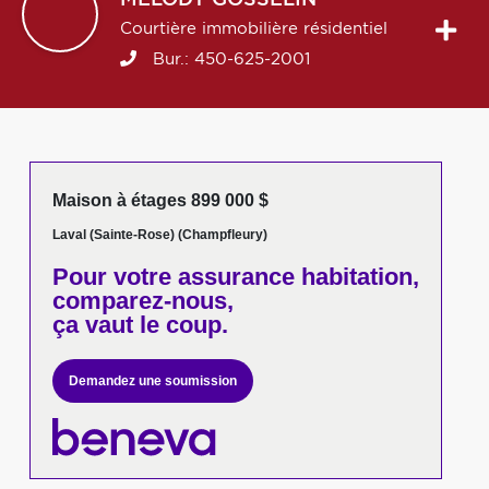
MÉLODY
GOSSELIN
Courtière immobilière résidentiel
Bur.:
450-625-2001
Maison à étages 899 000 $
Laval (Sainte-Rose) (Champfleury)
Pour votre
assurance habitation,
comparez-nous,
ça vaut le coup.
Demandez une soumission