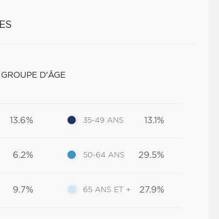
ES
 GROUPE D'ÂGE
13.6%
13.1%
35-49 ANS
6.2%
29.5%
50-64 ANS
9.7%
27.9%
65 ANS ET +