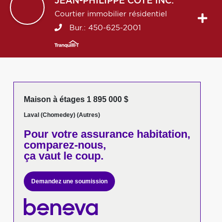
JEAN-PHILIPPE
CÔTÉ INC.
Courtier immobilier résidentiel
Bur.:
450-625-2001
Maison à étages 1 895 000 $
Laval (Chomedey) (Autres)
Pour votre
assurance habitation,
comparez-nous,
ça vaut le coup.
Demandez une soumission