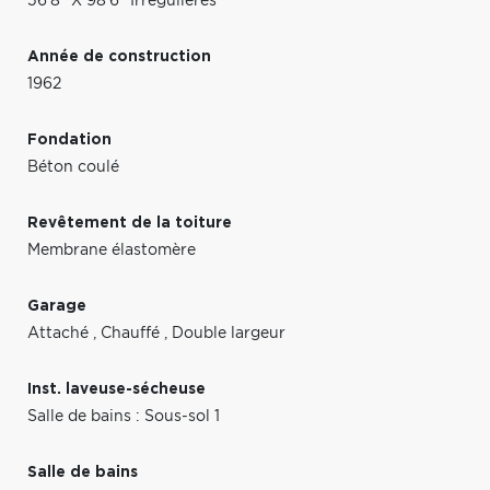
56'8" X 98'6" Irrégulières
Année de construction
1962
Fondation
Béton coulé
Revêtement de la toiture
Membrane élastomère
Garage
Attaché
,
Chauffé
,
Double largeur
Inst. laveuse-sécheuse
Salle de bains : Sous-sol 1
Salle de bains