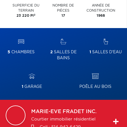
SUPERFICIE DU
NOMBRE DE
ANNÉE DE
TERRAIN
PIÈCES
CONSTRUCTION
2
23 220 PI
17
1968
5
CHAMBRES
2
SALLES DE
1
SALLES D'EAU
BAINS
1
GARAGE
POÊLE AU BOIS
MARIE-EVE
FRADET INC.
Courtier immobilier résidentiel