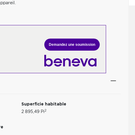
ppareil.
Demandez une soumission
Superficie habitable
2
2 895,49 Pi
re