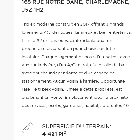
168 RUE NOTRE-DAME,
CHARLEMAGNE,
J5Z 1H2
Triplex moderne construit en 2017 offrant 3 grands
logements 4½ identiques, lumineux et bien entretenus.
L'unité #2 est laissée vacante, idéale pour un
propriétaire occupant ou pour choisir son futur
locataire. Chaque logement dispose d'un balcon avec
vue sur la rivière, d'un A/C mural, d'une salle de bain
avec douche indépendante et d'un espace de
stationnement. Aucun voisin à l'arrière. Opportunité
rare : le triplex voisin, jumelé à cette propriété, est
également en vente. Emplacement idéal, à proximité
des services, écoles, garderies, hôpital, autoroutes 40
et 640, du pont Charles-De Gaulle et des transports
en commun.
SUPERFICIE DU TERRAIN
:
2
4 421 PI