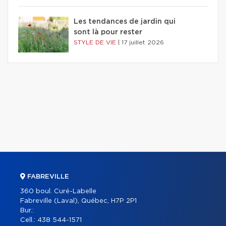
Les tendances de jardin qui
sont là pour rester
STYLE DE VIE
|
17 juillet 2026
FABREVILLE
360 boul. Curé-Labelle
Fabreville (Laval), Québec, H7P 2P1
Bur.:
Cell.:
438 544-1571